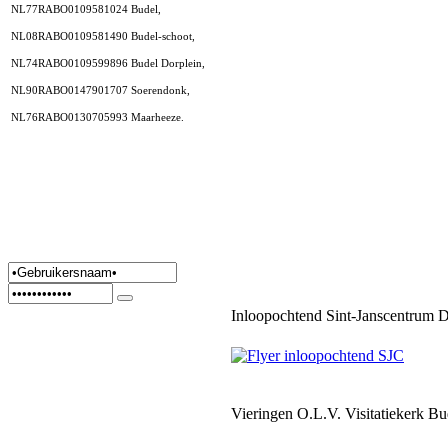
NL77RABO0109581024 Budel,
NL08RABO0109581490 Budel-schoot,
NL74RABO0109599896 Budel Dorplein,
NL90RABO0147901707 Soerendonk,
NL76RABO0130705993 Maarheeze.
Inloopochtend Sint-Janscentrum 
Vieringen O.L.V. Visitatiekerk Bu