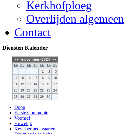
Kerkhofploeg
Overlijden algemeen
Contact
Diensten Kalender
<<
•november• 2024
>>
&b
&b
&b
&b
&b
&b
&b
1
2
3
4
5
6
7
8
9
10
11
12
13
14
15
16
17
18
19
20
21
22
23
24
25
26
27
28
29
30
Doop
Eerste Communie
Vormsel
Huwelijk
Kevelaer bedevaarten