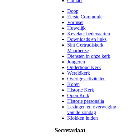
Contact
Doop
Eerste Communie
Vormsel
Huwelijk
Kevelaer bedevaarten
Downloads en links
Sint Gertrudiskerk
Maarheeze
Diensten in onze kerk
Jongeren
Onderhoud Kerk
Wereldkerk
Overige activiteiten
Koren
Historie Kerk
Open Kerk
Historie personalia
Lezingen en overweging
van de zondag
Klokken luiden
Secretariaat