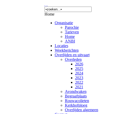
Home
Organisatie
Parochie
Tarieven
Home
ANBI
Locaties
Weekberichten
Overlijden en uitvaart
Overleden
2026
2025
2024
2023
2022
2021
Avondwaken
Begraafplaats
Rouwacolieten
Kerkhofploeg
Overlijden algemeen