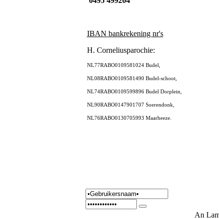
0495 499204
IBAN bankrekening nr's
H. Corneliusparochie:
NL77RABO0109581024 Budel,
NL08RABO0109581490 Budel-schoot,
NL74RABO0109599896 Budel Dorplein,
NL90RABO0147901707 Soerendonk,
NL76RABO0130705993 Maarheeze.
An Lam