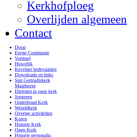
Kerkhofploeg
Overlijden algemeen
Contact
Doop
Eerste Communie
Vormsel
Huwelijk
Kevelaer bedevaarten
Downloads en links
Sint Gertrudiskerk
Maarheeze
Diensten in onze kerk
Jongeren
Onderhoud Kerk
Wereldkerk
Overige activiteiten
Koren
Historie Kerk
Open Kerk
Historie personalia