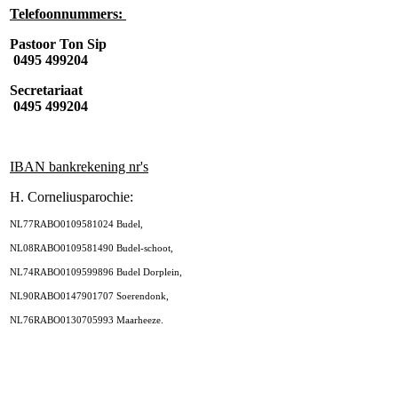
Telefoonnummers:
Pastoor Ton Sip
0495 499204
Secretariaat
0495 499204
IBAN bankrekening nr's
H. Corneliusparochie:
NL77RABO0109581024 Budel,
NL08RABO0109581490 Budel-schoot,
NL74RABO0109599896 Budel Dorplein,
NL90RABO0147901707 Soerendonk,
NL76RABO0130705993 Maarheeze.