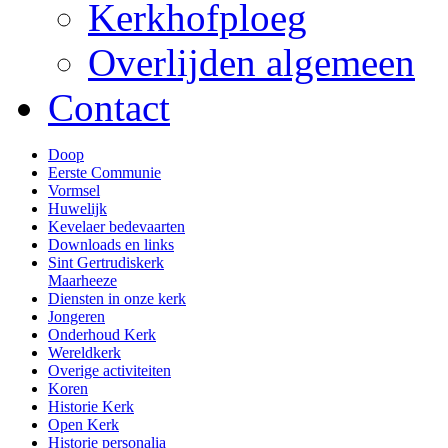
Kerkhofploeg
Overlijden algemeen
Contact
Doop
Eerste Communie
Vormsel
Huwelijk
Kevelaer bedevaarten
Downloads en links
Sint Gertrudiskerk
Maarheeze
Diensten in onze kerk
Jongeren
Onderhoud Kerk
Wereldkerk
Overige activiteiten
Koren
Historie Kerk
Open Kerk
Historie personalia