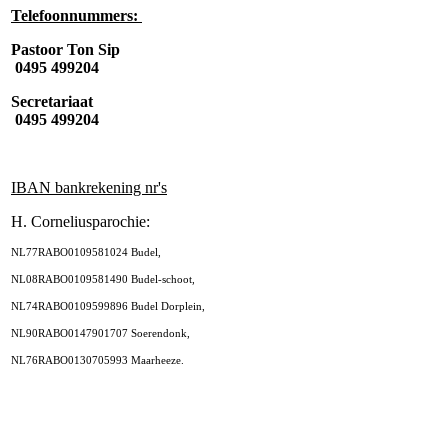
Telefoonnummers:
Pastoor Ton Sip
0495 499204
Secretariaat
0495 499204
IBAN bankrekening nr's
H. Corneliusparochie:
NL77RABO0109581024 Budel,
NL08RABO0109581490 Budel-schoot,
NL74RABO0109599896 Budel Dorplein,
NL90RABO0147901707 Soerendonk,
NL76RABO0130705993 Maarheeze.