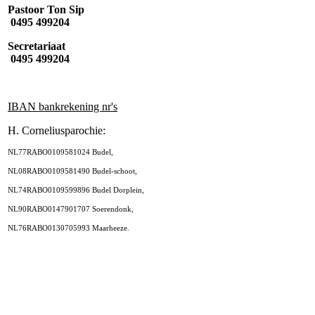
Pastoor Ton Sip
0495 499204
Secretariaat
0495 499204
IBAN bankrekening nr's
H. Corneliusparochie:
NL77RABO0109581024 Budel,
NL08RABO0109581490 Budel-schoot,
NL74RABO0109599896 Budel Dorplein,
NL90RABO0147901707 Soerendonk,
NL76RABO0130705993 Maarheeze.