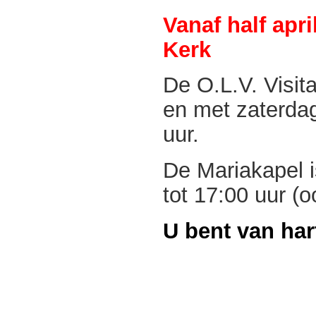
Vanaf half apr
Kerk
De O.L.V. Visit
en met zaterda
uur
.
De Mariakapel i
tot 17:00 uur (
U bent van ha