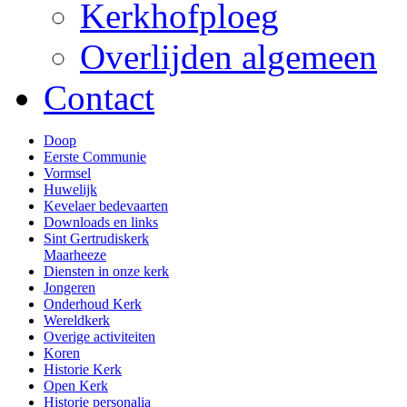
Kerkhofploeg
Overlijden algemeen
Contact
Doop
Eerste Communie
Vormsel
Huwelijk
Kevelaer bedevaarten
Downloads en links
Sint Gertrudiskerk
Maarheeze
Diensten in onze kerk
Jongeren
Onderhoud Kerk
Wereldkerk
Overige activiteiten
Koren
Historie Kerk
Open Kerk
Historie personalia