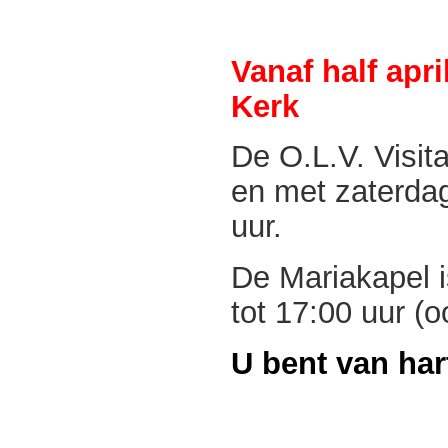
Vanaf half apr
Kerk
De O.L.V. Visit
en met zaterda
uur
.
De Mariakapel i
tot 17:00 uur (
U bent van ha