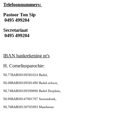
Telefoonnummers:
Pastoor Ton Sip
0495 499204
Secretariaat
0495 499204
IBAN bankrekening nr's
H. Corneliusparochie:
NL77RABO0109581024 Budel,
NL08RABO0109581490 Budel-schoot,
NL74RABO0109599896 Budel Dorplein,
NL90RABO0147901707 Soerendonk,
NL76RABO0130705993 Maarheeze.