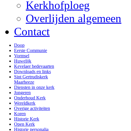
Kerkhofploeg
Overlijden algemeen
Contact
Doop
Eerste Communie
Vormsel
Huwelijk
Kevelaer bedevaarten
Downloads en links
Sint Gertrudiskerk
Maarheeze
Diensten in onze kerk
Jongeren
Onderhoud Kerk
Wereldkerk
Overige activiteiten
Koren
Historie Kerk
Open Kerk
Historie personalia