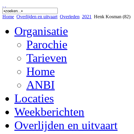
Home
Overlijden en uitvaart
Overleden
2021
Henk Kosman (82)
Organisatie
Parochie
Tarieven
Home
ANBI
Locaties
Weekberichten
Overlijden en uitvaart