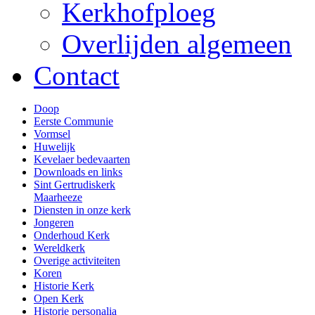
Kerkhofploeg
Overlijden algemeen
Contact
Doop
Eerste Communie
Vormsel
Huwelijk
Kevelaer bedevaarten
Downloads en links
Sint Gertrudiskerk
Maarheeze
Diensten in onze kerk
Jongeren
Onderhoud Kerk
Wereldkerk
Overige activiteiten
Koren
Historie Kerk
Open Kerk
Historie personalia