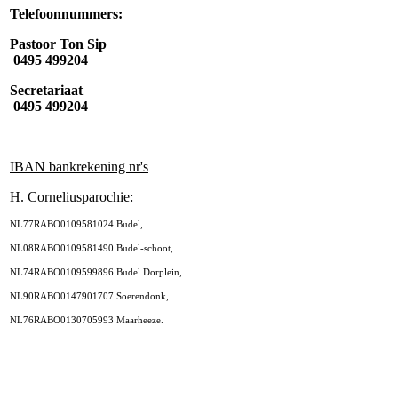
Telefoonnummers:
Pastoor Ton Sip
0495 499204
Secretariaat
0495 499204
IBAN bankrekening nr's
H. Corneliusparochie:
NL77RABO0109581024 Budel,
NL08RABO0109581490 Budel-schoot,
NL74RABO0109599896 Budel Dorplein,
NL90RABO0147901707 Soerendonk,
NL76RABO0130705993 Maarheeze.