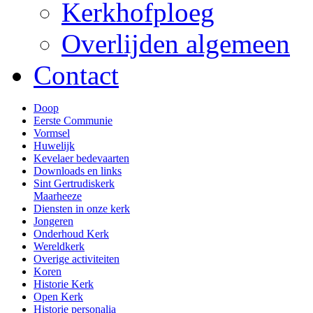
Kerkhofploeg
Overlijden algemeen
Contact
Doop
Eerste Communie
Vormsel
Huwelijk
Kevelaer bedevaarten
Downloads en links
Sint Gertrudiskerk
Maarheeze
Diensten in onze kerk
Jongeren
Onderhoud Kerk
Wereldkerk
Overige activiteiten
Koren
Historie Kerk
Open Kerk
Historie personalia