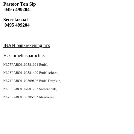
Pastoor Ton Sip
0495 499204
Secretariaat
0495 499204
IBAN bankrekening nr's
H. Corneliusparochie:
NL77RABO0109581024 Budel,
NL08RABO0109581490 Budel-schoot,
NL74RABO0109599896 Budel Dorplein,
NL90RABO0147901707 Soerendonk,
NL76RABO0130705993 Maarheeze.