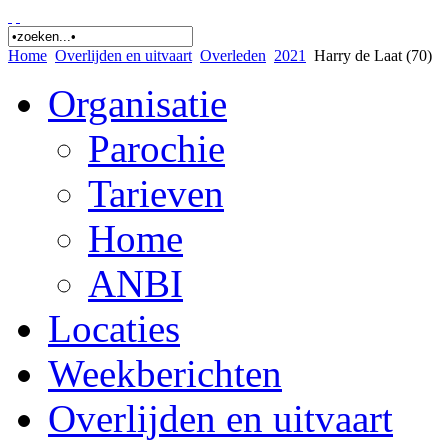
Home
Overlijden en uitvaart
Overleden
2021
Harry de Laat (70)
Organisatie
Parochie
Tarieven
Home
ANBI
Locaties
Weekberichten
Overlijden en uitvaart