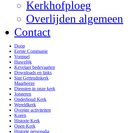
Kerkhofploeg
Overlijden algemeen
Contact
Doop
Eerste Communie
Vormsel
Huwelijk
Kevelaer bedevaarten
Downloads en links
Sint Gertrudiskerk
Maarheeze
Diensten in onze kerk
Jongeren
Onderhoud Kerk
Wereldkerk
Overige activiteiten
Koren
Historie Kerk
Open Kerk
Historie personalia