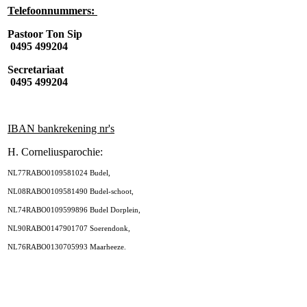
Telefoonnummers:
Pastoor Ton Sip
0495 499204
Secretariaat
0495 499204
IBAN bankrekening nr's
H. Corneliusparochie:
NL77RABO0109581024 Budel,
NL08RABO0109581490 Budel-schoot,
NL74RABO0109599896 Budel Dorplein,
NL90RABO0147901707 Soerendonk,
NL76RABO0130705993 Maarheeze.