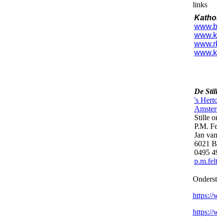
links
Kathol
www.b
www.ka
www.rk
www.ki
De Sti
's Her
Amste
Stille 
P.M. Fe
Jan va
6021 B
0495 4
p.m.fe
Onderst
https:
https: