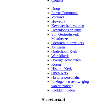
Contact
Doop
Eerste Communie
Vormsel
Huwelijk
Kevelaer bedevaarten
Downloads en links
Sint Gertrudiskerk
Maarheeze
Diensten in onze kerk
Jongeren
Onderhoud Kerk
Wereldkerk
Overige activiteiten
Koren
Historie Kerk
Open Kerk
Historie personalia
Lezingen en overweging
van de zondag
Klokken luiden
Secretariaat