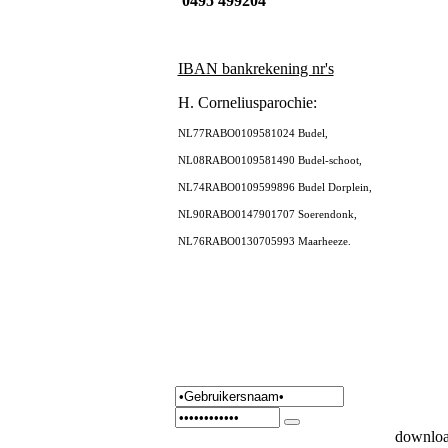
0495 499204
IBAN bankrekening nr's
H. Corneliusparochie:
NL77RABO0109581024 Budel,
NL08RABO0109581490 Budel-schoot,
NL74RABO0109599896 Budel Dorplein,
NL90RABO0147901707 Soerendonk,
NL76RABO0130705993 Maarheeze.
downloa