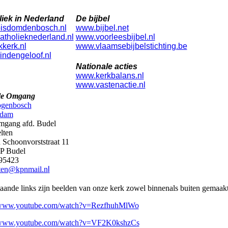
iek in Nederland
De bijbel
isdomdenbosch.nl
www.bijbel.net
tholieknederland.nl
www.voorleesbijbel.nl
kerk.nl
www.vlaamsebijbelstichting.be
ndengeloof.nl
Nationale acties
www.kerkbalans.nl
www.vastenactie.nl
lle Omgang
togenbosch
rdam
omgang afd. Budel
lten
n
Schoonvorststraat
11
P Budel
95423
lten@kpnmail.n
l
aande links zijn beelden van onze kerk zowel binnenals buiten gemaak
//www.youtube.com/watch?v=RezfhuhMlWo
//www.youtube.com/watch?v=VF2K0kshzCs