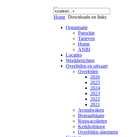
Home
Downloads en links
Organisatie
Parochie
Tarieven
Home
ANBI
Locaties
Weekberichten
Overlijden en uitvaart
Overleden
2026
2025
2024
2023
2022
2021
Avondwaken
Begraafplaats
Rouwacolieten
Kerkhofploeg
Overlijden algemeen