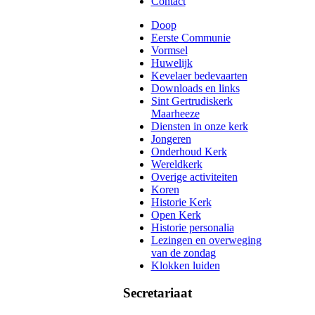
Contact
Doop
Eerste Communie
Vormsel
Huwelijk
Kevelaer bedevaarten
Downloads en links
Sint Gertrudiskerk
Maarheeze
Diensten in onze kerk
Jongeren
Onderhoud Kerk
Wereldkerk
Overige activiteiten
Koren
Historie Kerk
Open Kerk
Historie personalia
Lezingen en overweging
van de zondag
Klokken luiden
Secretariaat