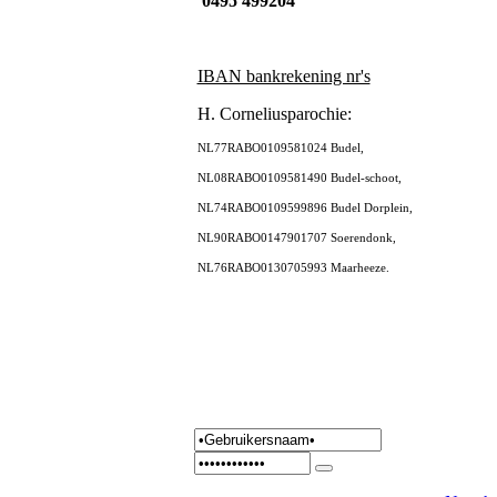
0495 499204
IBAN bankrekening nr's
H. Corneliusparochie:
NL77RABO0109581024 Budel,
NL08RABO0109581490 Budel-schoot,
NL74RABO0109599896 Budel Dorplein,
NL90RABO0147901707 Soerendonk,
NL76RABO0130705993 Maarheeze.