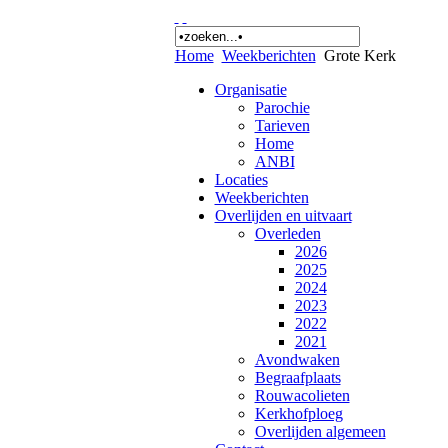
Home
Weekberichten
Grote Kerk
Organisatie
Parochie
Tarieven
Home
ANBI
Locaties
Weekberichten
Overlijden en uitvaart
Overleden
2026
2025
2024
2023
2022
2021
Avondwaken
Begraafplaats
Rouwacolieten
Kerkhofploeg
Overlijden algemeen