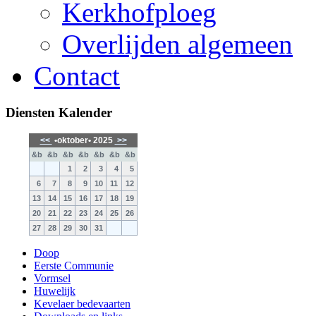
Kerkhofploeg
Overlijden algemeen
Contact
Diensten Kalender
<<
•oktober• 2025
>>
&b
&b
&b
&b
&b
&b
&b
1
2
3
4
5
6
7
8
9
10
11
12
13
14
15
16
17
18
19
20
21
22
23
24
25
26
27
28
29
30
31
Doop
Eerste Communie
Vormsel
Huwelijk
Kevelaer bedevaarten