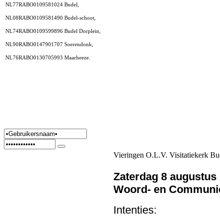
NL77RABO0109581024 Budel,
NL08RABO0109581490 Budel-schoot,
NL74RABO0109599896 Budel Dorplein,
NL90RABO0147901707 Soerendonk,
NL76RABO0130705993 Maarheeze.
Vieringen O.L.V. Visitatiekerk Bu
Zaterdag 8 augustus
Woord- en Communie
Intenties: