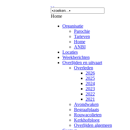
Home
Organisatie
Parochie
Tarieven
Home
ANBI
Locaties
Weekberichten
Overlijden en uitvaart
Overleden
2026
2025
2024
2023
2022
2021
Avondwaken
Begraafplaats
Rouwacolieten
Kerkhofploeg
Overlijden algemeen