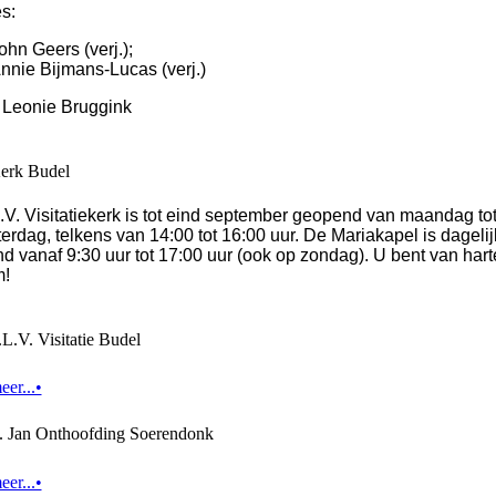
es:
ohn Geers (verj.);
nnie Bijmans-Lucas (verj.)
: Leonie Bruggink
erk Budel
.V. Visitatiekerk is tot eind september geopend van maandag to
erdag, telkens van 14:00 tot 16:00 uur. De Mariakapel is dagelij
 vanaf 9:30 uur tot 17:00 uur (ook op zondag). U bent van hart
m!
L.V. Visitatie Budel
er...•
. Jan Onthoofding Soerendonk
er...•