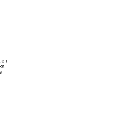
t en
ks
e