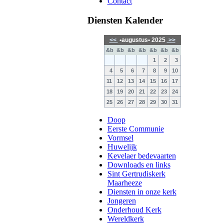
Contact
Diensten Kalender
<<
•augustus• 2025
>>
&b
&b
&b
&b
&b
&b
&b
1
2
3
4
5
6
7
8
9
10
11
12
13
14
15
16
17
18
19
20
21
22
23
24
25
26
27
28
29
30
31
Doop
Eerste Communie
Vormsel
Huwelijk
Kevelaer bedevaarten
Downloads en links
Sint Gertrudiskerk
Maarheeze
Diensten in onze kerk
Jongeren
Onderhoud Kerk
Wereldkerk