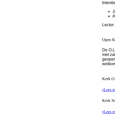
Intenti
J
A
Lector
Open K
De O.L
met zat
geopend
welko
Kerk O.
•Lees me
Kerk St
•Lees me