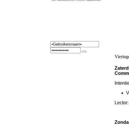
Viering
Zaterd
Commu
Intenti
V
Lector
Zondag