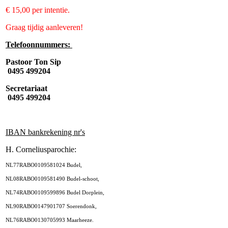
€ 15,00 per intentie.
Graag tijdig aanleveren!
Telefoonnummers:
Pastoor Ton Sip
0495 499204
Secretariaat
0495 499204
IBAN bankrekening nr's
H. Corneliusparochie:
NL77RABO0109581024 Budel,
NL08RABO0109581490 Budel-schoot,
NL74RABO0109599896 Budel Dorplein,
NL90RABO0147901707 Soerendonk,
NL76RABO0130705993 Maarheeze.