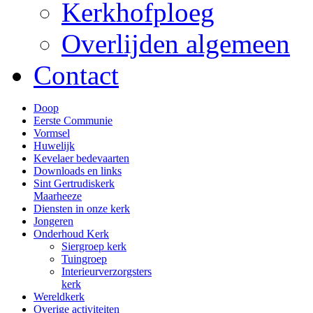
Kerkhofploeg
Overlijden algemeen
Contact
Doop
Eerste Communie
Vormsel
Huwelijk
Kevelaer bedevaarten
Downloads en links
Sint Gertrudiskerk
Maarheeze
Diensten in onze kerk
Jongeren
Onderhoud Kerk
Siergroep kerk
Tuingroep
Interieurverzorgsters
kerk
Wereldkerk
Overige activiteiten