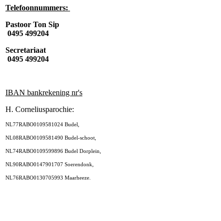
Telefoonnummers:
Pastoor Ton Sip
0495 499204
Secretariaat
0495 499204
IBAN bankrekening nr's
H. Corneliusparochie:
NL77RABO0109581024 Budel,
NL08RABO0109581490 Budel-schoot,
NL74RABO0109599896 Budel Dorplein,
NL90RABO0147901707 Soerendonk,
NL76RABO0130705993 Maarheeze.