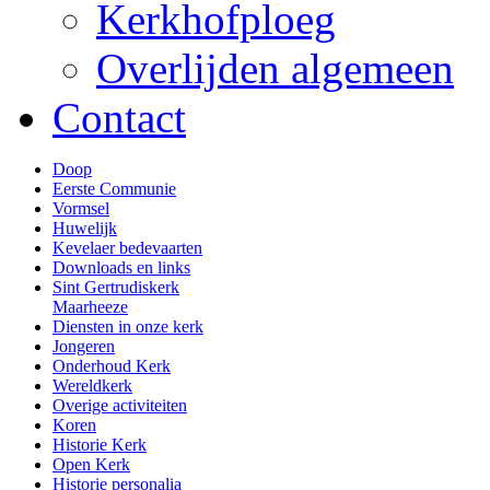
Kerkhofploeg
Overlijden algemeen
Contact
Doop
Eerste Communie
Vormsel
Huwelijk
Kevelaer bedevaarten
Downloads en links
Sint Gertrudiskerk
Maarheeze
Diensten in onze kerk
Jongeren
Onderhoud Kerk
Wereldkerk
Overige activiteiten
Koren
Historie Kerk
Open Kerk
Historie personalia