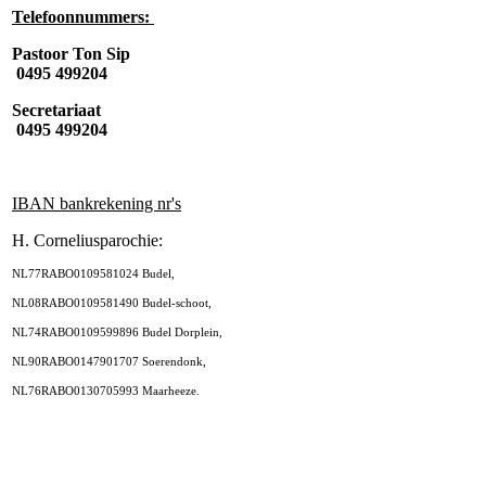
Telefoonnummers:
Pastoor Ton Sip
0495 499204
Secretariaat
0495 499204
IBAN bankrekening nr's
H. Corneliusparochie:
NL77RABO0109581024 Budel,
NL08RABO0109581490 Budel-schoot,
NL74RABO0109599896 Budel Dorplein,
NL90RABO0147901707 Soerendonk,
NL76RABO0130705993 Maarheeze.