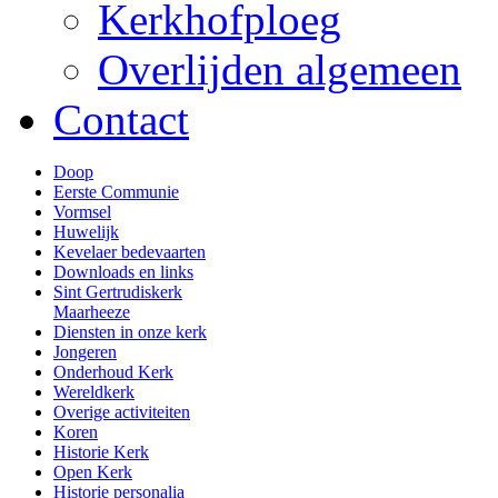
Kerkhofploeg
Overlijden algemeen
Contact
Doop
Eerste Communie
Vormsel
Huwelijk
Kevelaer bedevaarten
Downloads en links
Sint Gertrudiskerk
Maarheeze
Diensten in onze kerk
Jongeren
Onderhoud Kerk
Wereldkerk
Overige activiteiten
Koren
Historie Kerk
Open Kerk
Historie personalia