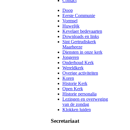
Contact
Doop
Eerste Communie
Vormsel
Huwelijk
Kevelaer bedevaarten
Downloads en links
Sint Gertrudiskerk
Maarheeze
Diensten in onze kerk
Jongeren
Onderhoud Kerk
Wereldkerk
Overige activiteiten
Koren
Historie Kerk
Open Kerk
Historie personalia
Lezingen en overweging
van de zondag
Klokken luiden
Secretariaat