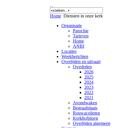
Home
Diensten in onze kerk
Organisatie
Parochie
Tarieven
Home
ANBI
Locaties
Weekberichten
Overlijden en uitvaart
Overleden
2026
2025
2024
2023
2022
2021
Avondwaken
Begraafplaats
Rouwacolieten
Kerkhofploeg
Overlijden algemeen