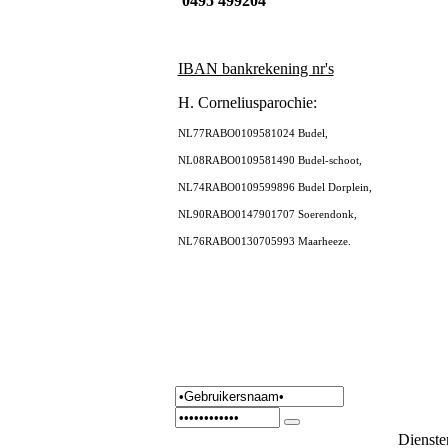
0495 499204
IBAN bankrekening nr's
H. Corneliusparochie:
NL77RABO0109581024 Budel,
NL08RABO0109581490 Budel-schoot,
NL74RABO0109599896 Budel Dorplein,
NL90RABO0147901707 Soerendonk,
NL76RABO0130705993 Maarheeze.
Dienste