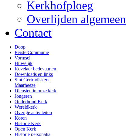
Kerkhofploeg
Overlijden algemeen
Contact
Doop
Eerste Communie
Vormsel
Huwelijk
Kevelaer bedevaarten
Downloads en links
Sint Gertrudiskerk
Maarheeze
Diensten in onze kerk
Jongeren
Onderhoud Kerk
Wereldkerk
Overige activiteiten
Koren
Historie Kerk
Open Kerk
Historie personalia