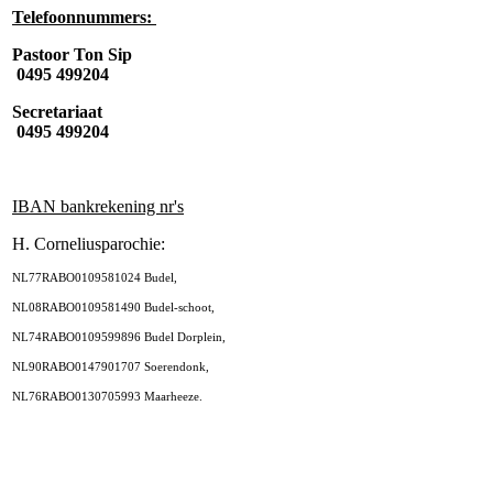
Telefoonnummers:
Pastoor Ton Sip
0495 499204
Secretariaat
0495 499204
IBAN bankrekening nr's
H. Corneliusparochie:
NL77RABO0109581024 Budel,
NL08RABO0109581490 Budel-schoot,
NL74RABO0109599896 Budel Dorplein,
NL90RABO0147901707 Soerendonk,
NL76RABO0130705993 Maarheeze.