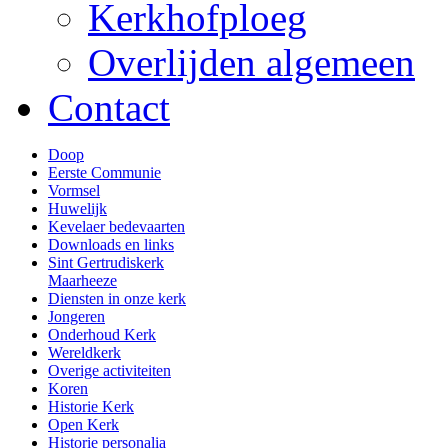
Kerkhofploeg
Overlijden algemeen
Contact
Doop
Eerste Communie
Vormsel
Huwelijk
Kevelaer bedevaarten
Downloads en links
Sint Gertrudiskerk
Maarheeze
Diensten in onze kerk
Jongeren
Onderhoud Kerk
Wereldkerk
Overige activiteiten
Koren
Historie Kerk
Open Kerk
Historie personalia