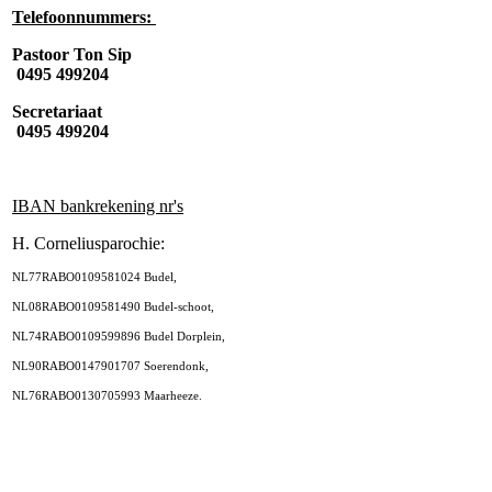
Telefoonnummers:
Pastoor Ton Sip
0495 499204
Secretariaat
0495 499204
IBAN bankrekening nr's
H. Corneliusparochie:
NL77RABO0109581024 Budel,
NL08RABO0109581490 Budel-schoot,
NL74RABO0109599896 Budel Dorplein,
NL90RABO0147901707 Soerendonk,
NL76RABO0130705993 Maarheeze.