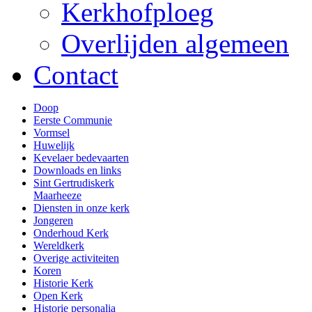
Kerkhofploeg
Overlijden algemeen
Contact
Doop
Eerste Communie
Vormsel
Huwelijk
Kevelaer bedevaarten
Downloads en links
Sint Gertrudiskerk
Maarheeze
Diensten in onze kerk
Jongeren
Onderhoud Kerk
Wereldkerk
Overige activiteiten
Koren
Historie Kerk
Open Kerk
Historie personalia