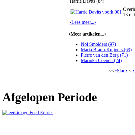
Harrie Davits (84)
Overl
13 ok
•Lees meer...•
•Meer artikelen...•
Nol Smolders (97)
Maria Braun-Kuijpers (69)
Pierre van den Berg (71)
Marinka Coenen (24)
<<
•Start•
<
•
Afgelopen Periode
Feed Entries