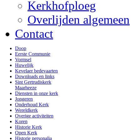
Kerkhofploeg
Overlijden algemeen
Contact
Doop
Eerste Communie
Vormsel
Huwelijk
Kevelaer bedevaarten
Downloads en links
Sint Gertrudiskerk
Maarheeze
Diensten in onze kerk
Jongeren
Onderhoud Kerk
Wereldkerk
Overige activiteiten
Koren
Historie Kerk
Open Kerk
Historie personalia