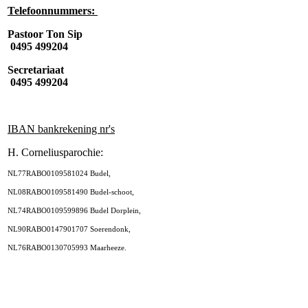
Telefoonnummers:
Pastoor Ton Sip
0495 499204
Secretariaat
0495 499204
IBAN bankrekening nr's
H. Corneliusparochie:
NL77RABO0109581024 Budel,
NL08RABO0109581490 Budel-schoot,
NL74RABO0109599896 Budel Dorplein,
NL90RABO0147901707 Soerendonk,
NL76RABO0130705993 Maarheeze.