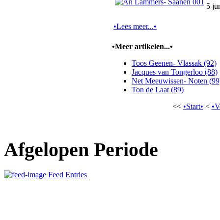
5 ju
•Lees meer...•
•Meer artikelen...•
Toos Geenen- Vlassak (92)
Jacques van Tongerloo (88)
Net Meeuwissen- Noten (99
Ton de Laat (89)
<<
•Start•
<
•V
Afgelopen Periode
Feed Entries