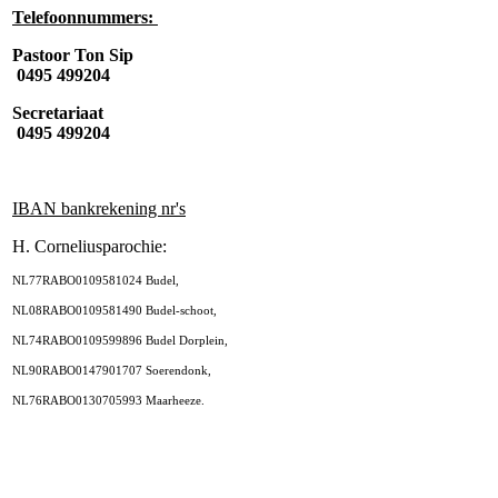
Telefoonnummers:
Pastoor Ton Sip
0495 499204
Secretariaat
0495 499204
IBAN bankrekening nr's
H. Corneliusparochie:
NL77RABO0109581024 Budel,
NL08RABO0109581490 Budel-schoot,
NL74RABO0109599896 Budel Dorplein,
NL90RABO0147901707 Soerendonk,
NL76RABO0130705993 Maarheeze.