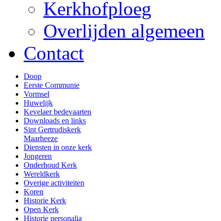
Kerkhofploeg
Overlijden algemeen
Contact
Doop
Eerste Communie
Vormsel
Huwelijk
Kevelaer bedevaarten
Downloads en links
Sint Gertrudiskerk
Maarheeze
Diensten in onze kerk
Jongeren
Onderhoud Kerk
Wereldkerk
Overige activiteiten
Koren
Historie Kerk
Open Kerk
Historie personalia