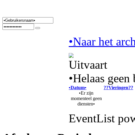
•Naar het arch
•Helaas geen 
•Datum•
??Vieringen??
•Er zijn
momenteel geen
diensten•
EventList po