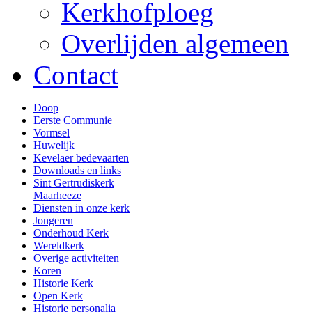
Kerkhofploeg
Overlijden algemeen
Contact
Doop
Eerste Communie
Vormsel
Huwelijk
Kevelaer bedevaarten
Downloads en links
Sint Gertrudiskerk
Maarheeze
Diensten in onze kerk
Jongeren
Onderhoud Kerk
Wereldkerk
Overige activiteiten
Koren
Historie Kerk
Open Kerk
Historie personalia