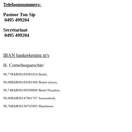
Telefoonnummers:
Pastoor Ton Sip
0495 499204
Secretariaat
0495 499204
IBAN bankrekening nr's
H. Corneliusparochie:
NL77RABO0109581024 Budel,
NL08RABO0109581490 Budel-schoot,
NL74RABO0109599896 Budel Dorplein,
NL90RABO0147901707 Soerendonk,
NL76RABO0130705993 Maarheeze.