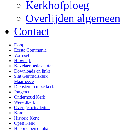
Kerkhofploeg
Overlijden algemeen
Contact
Doop
Eerste Communie
Vormsel
Huwelijk
Kevelaer bedevaarten
Downloads en links
Sint Gertrudiskerk
Maarheeze
Diensten in onze kerk
Jongeren
Onderhoud Kerk
Wereldkerk
Overige activiteiten
Koren
Historie Kerk
Open Kerk
Historie personalia