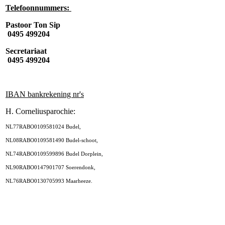
Telefoonnummers:
Pastoor Ton Sip
0495 499204
Secretariaat
0495 499204
IBAN bankrekening nr's
H. Corneliusparochie:
NL77RABO0109581024 Budel,
NL08RABO0109581490 Budel-schoot,
NL74RABO0109599896 Budel Dorplein,
NL90RABO0147901707 Soerendonk,
NL76RABO0130705993 Maarheeze.