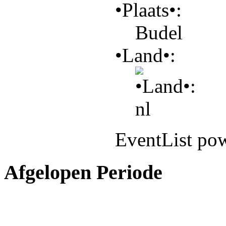
•Plaats•:
Budel
•Land•:
EventList po
Afgelopen Periode