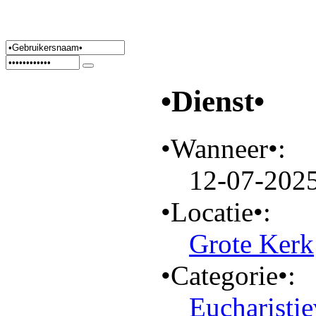
•Dienst•
•Wanneer•:
12-07-2025
•Locatie•:
Grote Kerk
•Categorie•:
Eucharistie