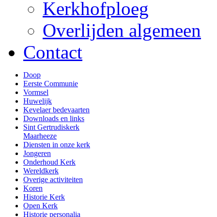
Kerkhofploeg
Overlijden algemeen
Contact
Doop
Eerste Communie
Vormsel
Huwelijk
Kevelaer bedevaarten
Downloads en links
Sint Gertrudiskerk
Maarheeze
Diensten in onze kerk
Jongeren
Onderhoud Kerk
Wereldkerk
Overige activiteiten
Koren
Historie Kerk
Open Kerk
Historie personalia