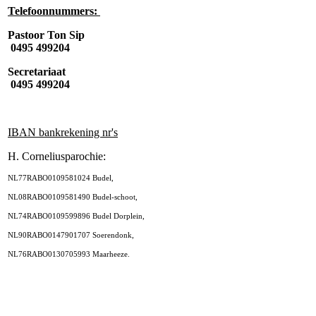
Telefoonnummers:
Pastoor Ton Sip
0495 499204
Secretariaat
0495 499204
IBAN bankrekening nr's
H. Corneliusparochie:
NL77RABO0109581024 Budel,
NL08RABO0109581490 Budel-schoot,
NL74RABO0109599896 Budel Dorplein,
NL90RABO0147901707 Soerendonk,
NL76RABO0130705993 Maarheeze.