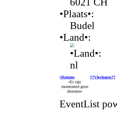
6021 CH
•Plaats•:
Budel
•Land•:
•Datum•
??Vieringen??
•Er zijn
momenteel geen
diensten•
EventList po